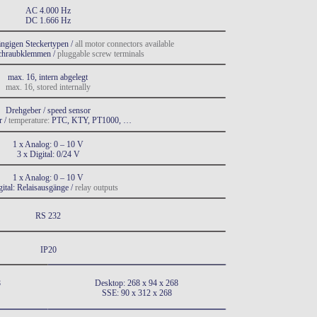
AC 4.000 Hz
DC 1.666 Hz
gängigen Steckertypen / 
all motor connectors available
chraubklemmen / 
pluggable screw terminals
max. 16, intern abgelegt
max. 16, stored internally
Drehgeber / speed sensor
 / 
temperature: 
PTC, KTY, PT1000, …
1 x Analog: 0 – 10 V
3 x Digital: 0/24 V
1 x Analog: 0 – 10 V
gital: Relaisausgänge / 
relay outputs
RS 232
IP20
8
Desktop: 268 x 94 x 268
SSE: 90 x 312 x 268