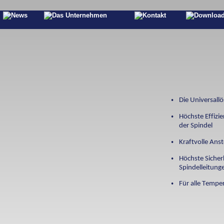
•
Die Universall
•
Höchste Effizie
der Spindel 
•
Kraftvolle Ans
•
Höchste Sicher
Spindelleitun
•
Für alle Temp