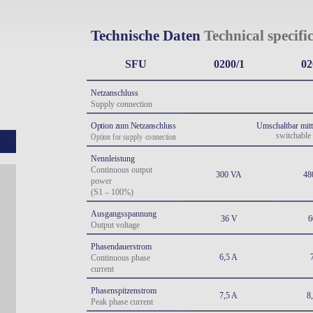
Technische Daten 
Technical specifi
SFU
0200/1
02
Netzanschluss
Supply connection
Option zum Netzanschluss
Umschaltbar mitt
switchable
Option for supply 
connection
Nennleistung
Continuous output 
300 VA
48
power
(S1 – 100%)
Ausgangsspannung
36 V
6
Output voltage
Phasendauerstrom
6,5 A
Continuous phase 
current
Phasenspitzenstrom
7,5 A
8
Peak phase current