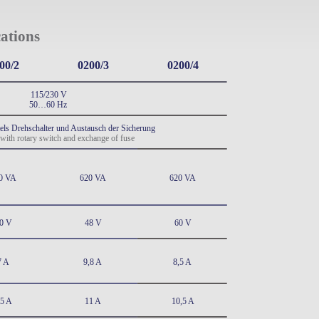
cations
00/2
0200/3
0200/4
115/230 V
50…60 Hz
els Drehschalter und Austausch der Sicherung
 with rotary switch and exchange of fuse
0 VA
620 VA
620 VA
0 V
48 V
60 V
7 A
9,8 A
8,5 A
,5 A
11 A
10,5 A