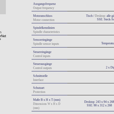
Ausgangsfrequenz
Output frequency
Motoranschluss 
Tisch / 
Desktop:
 alle 
SSE: Steck-S
Motor connection
Spindelkennlinien
Spindle characteristics
Sensoreingänge
Temperatur
Spindle sensor inputs
Steuereingänge
Control inputs
Steuerausgänge
2 x Di
Control outputs
Schnittstelle
Interface
Schutzart
Protection
Maße B x H x T (mm)
Desktop: 243 x 94 x 26
Dimensions W x H x D 
SSE: 90 x 312 x 268
(mm)